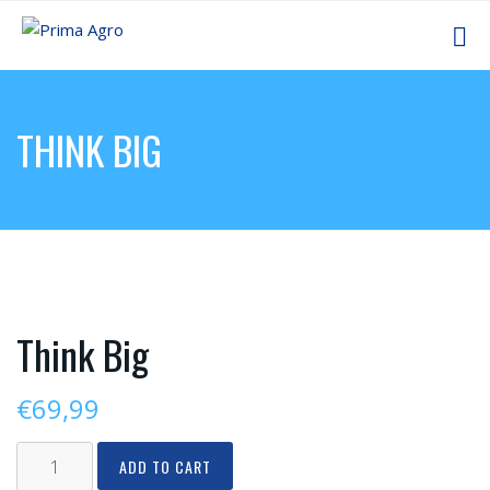
THINK BIG
Think Big
€
69,99
ADD TO CART