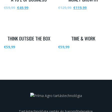
€
59,99
€
49,99
€
129,99
€
119,99
THINK OUTSIDE THE BOX
TIME & WORK
€
59,99
€
59,99
Tartástechnológia sertés és baromfitelepekre.