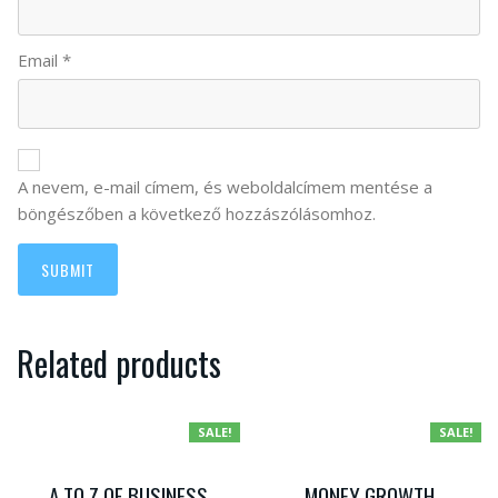
Email
*
A nevem, e-mail címem, és weboldalcímem mentése a
böngészőben a következő hozzászólásomhoz.
Related products
SALE!
SALE!
A TO Z OF BUSINESS
MONEY GROWTH