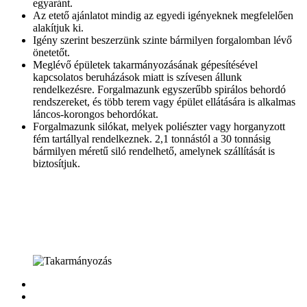
egyaránt.
Az etető ajánlatot mindig az egyedi igényeknek megfelelően
alakítjuk ki.
Igény szerint beszerzünk szinte bármilyen forgalomban lévő
önetetőt.
Meglévő épületek takarmányozásának gépesítésével
kapcsolatos beruházások miatt is szívesen állunk
rendelkezésre. Forgalmazunk egyszerűbb spirálos behordó
rendszereket, és több terem vagy épület ellátására is alkalmas
láncos-korongos behordókat.
Forgalmazunk silókat, melyek poliészter vagy horganyzott
fém tartállyal rendelkeznek. 2,1 tonnástól a 30 tonnásig
bármilyen méretű siló rendelhető, amelynek szállítását is
biztosítjuk.