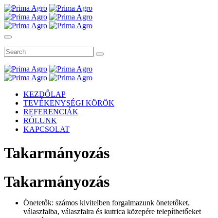
KEZDŐLAP
TEVÉKENYSÉGI KÖRÖK
REFERENCIÁK
RÓLUNK
KAPCSOLAT
Takarmányozás
Takarmányozás
Önetetők: számos kivitelben forgalmazunk önetetőket,
válaszfalba, válaszfalra és kutrica közepére telepíthetőeket